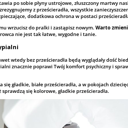
ostawia po sobie płyny ustrojowe, złuszczony martwy na
 zrezygnujemy z prześcieradła, wszystkie zanieczyszcze
pieczające, dodatkowa ochrona w postaci prześcieradła
emu wrzucisz do pralki i zastąpisz nowym.
Warto zmieni
rowca nie jest tak łatwe, wygodne i tanie.
ypialni
wet wtedy bez prześcieradła będą wyglądały dość bied
sypialni znacznie poprawi Twój komfort psychiczny i spra
a się gładkie, białe prześcieradła, a w pokojach dzieci
 sprawdzą się kolorowe, gładkie prześcieradła.