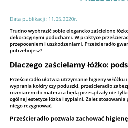
Data publikacji: 11.05.2020r.
Trudno wyobrazić sobie elegancko zaścielone łóżko
dekoracyjnymi poduchami. W praktyce prześcieradło
przepoceniem i uszkodzeniami. Prześcieradło gwara
potrzebujesz?
Dlaczego zaścielamy łóżko: pod
Prześcieradło ułatwia utrzymanie higieny w łóżku 
wyprania kołdry czy poduszki, prześcieradło zabez
rozmiarem do materaca będą przesądzały nie tylko o
ogólnej estetyce łózka i sypialni. Zalet stosowania
niego rezygnować.
Prześcieradło pozwala zachować higienę