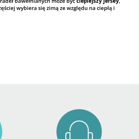
cieradeł bawełnianych może być
cieplejszy jersey
,
zęściej wybiera się zimą ze względu na ciepłą i