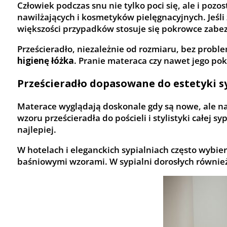
Człowiek podczas snu nie tylko poci się, ale i poz
nawilżających i kosmetyków pielęgnacyjnych. Jeśli
większości przypadków stosuje się pokrowce zabez
Prześcieradło, niezależnie od rozmiaru, bez probl
higienę łóżka
. Pranie materaca czy nawet jego pok
Prześcieradło dopasowane do estetyki s
Materace wyglądają doskonale gdy są nowe, ale na
wzoru prześcieradła do pościeli i stylistyki całej 
najlepiej.
W hotelach i eleganckich sypialniach często wybier
baśniowymi wzorami. W sypialni dorosłych również