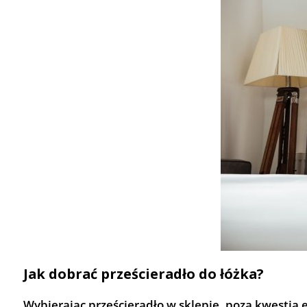
Jak dobrać prześcieradło do łóżka?
Wybierając prześcieradło w sklepie, poza kwestią