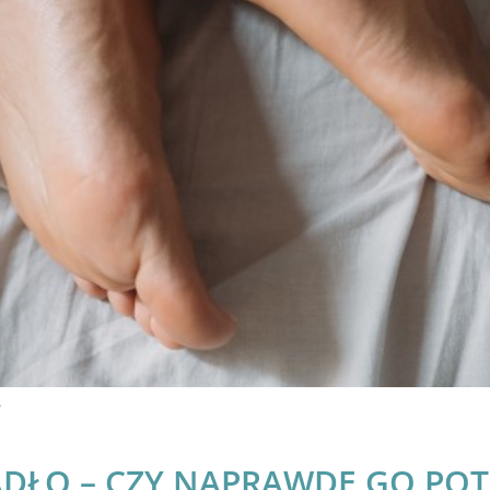
?
ADŁO – CZY NAPRAWDĘ GO POT