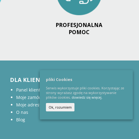
PROFESJONALNA
POMOC
DLA KLIENTA
ODWIEDŹ NAS NA:
pliki Cookies
Serwis wykorzystuje pliki cookies. Korzystając ze
Panel klienta
strony wyrażasz zgodę na wykorzystywanie
Moje zamówienia
plików cookies.
dowiedz się więcej.
Moje adresy
Ok, rozumiem
O nas
Blog