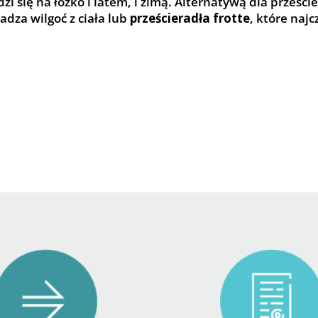
zi się na łóżko i latem, i zimą. Alternatywą dla prześ
adza wilgoć z ciała lub
prześcieradła frotte
, które najc