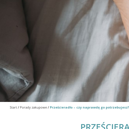
Start
/
Porady zakupowe
/
Prześcieradło – czy naprawdę go potrzebujesz
PRZEŚCIER