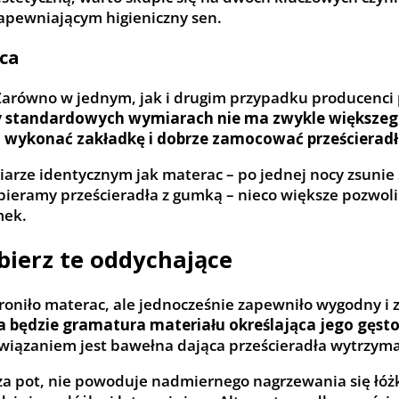
apewniającym higieniczny sen.
ca
i. Zarówno w jednym, jak i drugim przypadku producen
y standardowych wymiarach nie ma zwykle większego
ło wykonać zakładkę i dobrze zamocować prześcieradł
ze identycznym jak materac – po jednej nocy zsunie si
bieramy prześcieradła z gumką – nieco większe pozwol
mek.
bierz te oddychające
chroniło materac, ale jednocześnie zapewniło wygodny i
 będzie gramatura materiału określająca jego gęstość
wiązaniem jest bawełna dająca prześcieradła wytrzymał
a pot, nie powoduje nadmiernego nagrzewania się łóżk