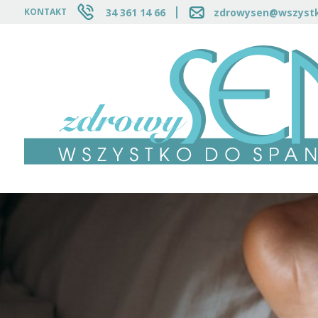
34 361 14 66
zdrowysen@wszystk
KONTAKT