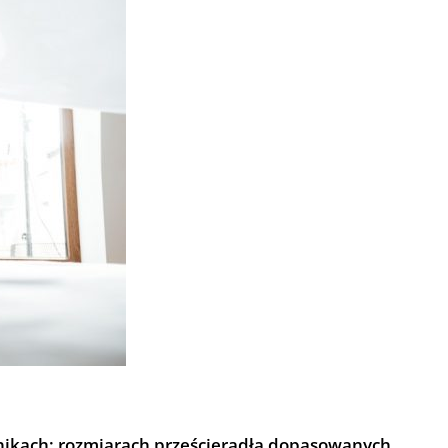
nnikach: rozmiarach prześcieradła dopasowanych