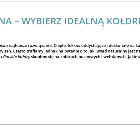
A – WYBIERZ IDEALNĄ KOŁDR
ób najlepsze rozwiązanie. Ciepłe, lekkie, oddychające i doskonałe na ka
en. Często trafiamy jednak na pytanie o to jaki wsad naturalny jest na
lu
Polskie kołdry
skupimy się na kołdrach puchowych i wełnianych. Jakie są