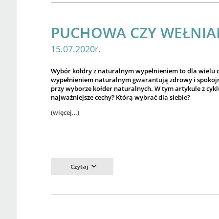
PUCHOWA CZY WEŁNIAN
15.07.2020r.
Wybór kołdry z naturalnym wypełnieniem to dla wielu os
wypełnieniem naturalnym gwarantują zdrowy i spokojny s
przy wyborze kołder naturalnych. W tym artykule z cyk
najważniejsze cechy? Którą wybrać dla siebie?
(więcej…)
Czytaj