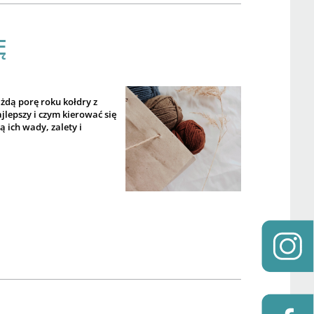
Ę
żdą porę roku kołdry z
jlepszy i czym kierować się
 ich wady, zalety i