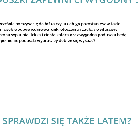
cześnie położysz się do łóżka czy jak długo pozostaniesz w fazie
nić sobie odpowiednie warunki otoczenia i zadbać o właściwe
rzona sypialnia, lekka i ciepła kołdra oraz wygodna poduszka będą
pełnienie poduszki wybrać, by dobrze się wyspać?
SPRAWDZI SIĘ TAKŻE LATEM?