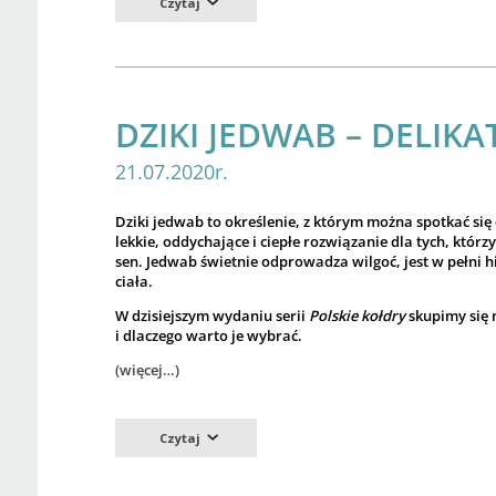
Czytaj
DZIKI JEDWAB – DELI
21.07.2020r.
Dziki jedwab to określenie, z którym można spotkać się
lekkie, oddychające i ciepłe rozwiązanie dla tych, któr
sen. Jedwab świetnie odprowadza wilgoć, jest w pełni h
ciała.
W dzisiejszym wydaniu serii
Polskie kołdry
skupimy się 
i dlaczego warto je wybrać.
(więcej…)
Czytaj