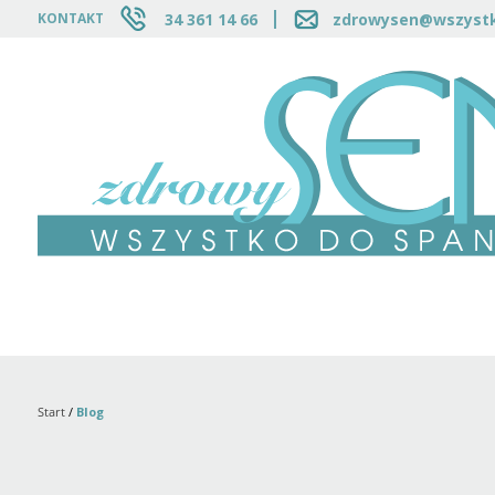
34 361 14 66
zdrowysen@wszystk
KONTAKT
Start
/
Blog