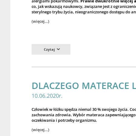
alergiami pokarmowymi.
Prawie dwukrotnie więcej 
co, jak wskazują naukowcy, związane jest z ogranicze
sterylnego trybu życia, nieograniczonego dostępu do an
(więcej…)
Czytaj
DLACZEGO MATERACE L
10.06.2020r.
Człowiek w łóżku spędza niemal 30 % swojego życia. C
zachowania zdrowia. Wybór materaca zapewniającego k
oczekiwania i potrzeby organizmu.
(więcej…)