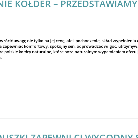
IE KOŁDER – PRZEDSTAWIAMY 
wrócić uwagę nie tylko na jej cenę, ale i pochodzenie, skład wypełnienia
a zapewniać komfortowy, spokojny sen, odprowadzać wilgoć, utrzymywać
e polskie kołdry naturalne, które poza naturalnym wypełnieniem oferuj
.
DUSZKI ZAPEWNI CI WYGODNY 