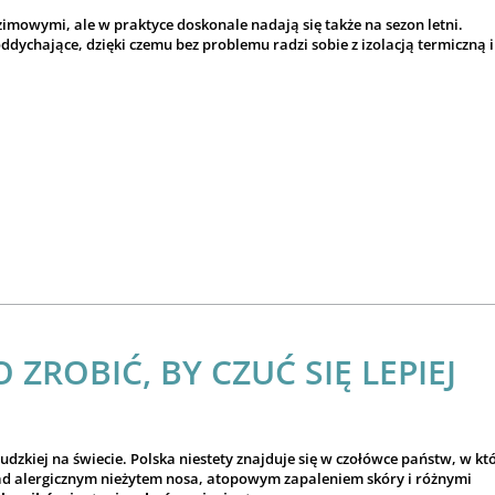
imowymi, ale w praktyce doskonale nadają się także na sezon letni.
oddychające, dzięki czemu bez problemu radzi sobie z izolacją termiczną i
 ZROBIĆ, BY CZUĆ SIĘ LEPIEJ
ludzkiej na świecie. Polska niestety znajduje się w czołówce państw, w kt
kład alergicznym nieżytem nosa, atopowym zapaleniem skóry i różnymi