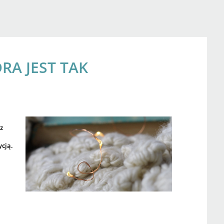
A JEST TAK
z
cją.