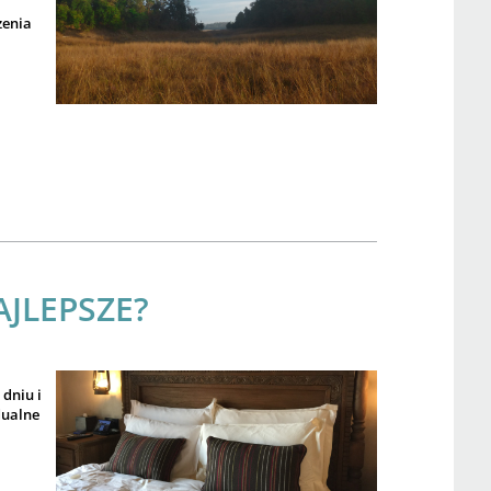
zenia
JLEPSZE?
dniu i
dualne