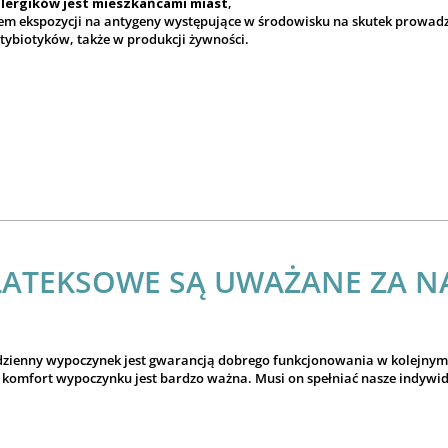
alergików jest mieszkańcami miast
,
niem ekspozycji na antygeny występujące w środowisku na skutek prowad
tybiotyków, także w produkcji żywności.
ATEKSOWE SĄ UWAŻANE ZA NA
odzienny wypoczynek jest gwarancją dobrego funkcjonowania w kolejnym 
omfort wypoczynku jest bardzo ważna. Musi on spełniać nasze indywi