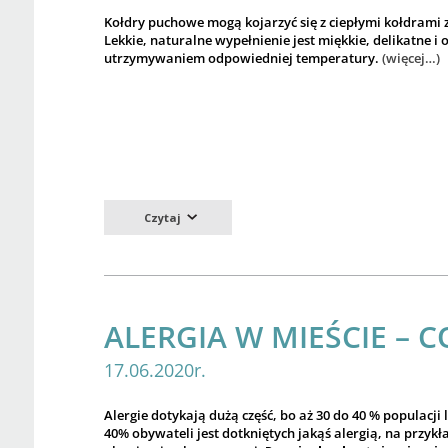
Kołdry puchowe mogą kojarzyć się z ciepłymi kołdrami z
Lekkie, naturalne wypełnienie jest miękkie, delikatne i 
utrzymywaniem odpowiedniej temperatury.
(więcej…)
Czytaj
ALERGIA W MIEŚCIE – CO
17.06.2020r.
Alergie dotykają dużą część, bo aż 30 do 40 % populacji 
40% obywateli jest dotkniętych jakąś alergią, na przy