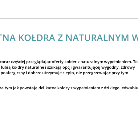
KATNA KOŁDRA Z NATURALNYM 
 coraz częściej przeglądając oferty kołder z naturalnym wypełnieniem. To
zy lubią kołdry naturalne i szukają opcji gwarantującej wygodny, zdrowy
ipoalergiczny i dobrze utrzymuje ciepło, nie przegrzewając przy tym
na tym jak powstają delikatne kołdry z wypełnieniem z dzikiego jedwabi