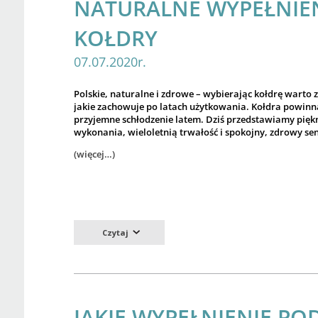
NATURALNE WYPEŁNIEN
KOŁDRY
07.07.2020r.
Polskie, naturalne i zdrowe – wybierając kołdrę warto z
jakie zachowuje po latach użytkowania. Kołdra powinn
przyjemne schłodzenie latem. Dziś przedstawiamy piękn
wykonania, wieloletnią trwałość i spokojny, zdrowy sen
(więcej…)
Czytaj
JAKIE WYPEŁNIENIE PO