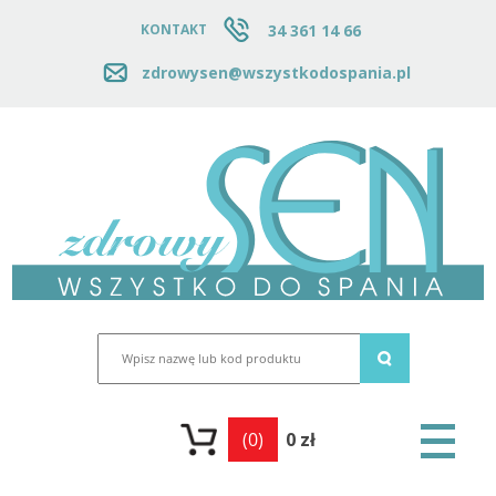
34 361 14 66
KONTAKT
zdrowysen@wszystkodospania.pl
(0)
0 zł