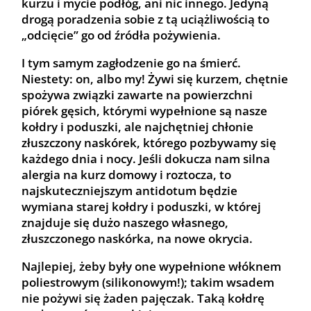
kurzu i mycie podłóg, ani nic innego. Jedyną
drogą poradzenia sobie z tą uciążliwością to
„odcięcie” go od źródła pożywienia.
I tym samym zagłodzenie go na śmierć.
Niestety: on, albo my! Żywi się kurzem, chętnie
spożywa związki zawarte na powierzchni
piórek gęsich, którymi wypełnione są nasze
kołdry i poduszki, ale najchętniej chłonie
złuszczony naskórek, którego pozbywamy się
każdego dnia i nocy. Jeśli dokucza nam silna
alergia na kurz domowy i roztocza, to
najskuteczniejszym antidotum będzie
wymiana starej kołdry i poduszki, w której
znajduje się dużo naszego własnego,
złuszczonego naskórka, na nowe okrycia.
Najlepiej, żeby były one wypełnione włóknem
poliestrowym (silikonowym!); takim wsadem
nie pożywi się żaden pajęczak. Taką kołdrę