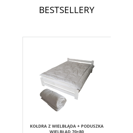
BESTSELLERY
ENO
KOŁDRA Z WIELBŁĄDA + PODUSZKA
K
2
WIELBŁĄD 70×80