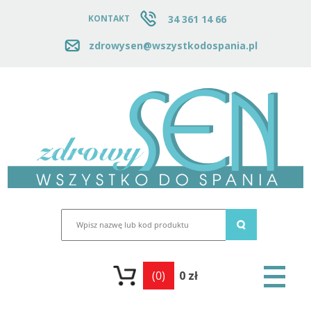
34 361 14 66
KONTAKT
zdrowysen@wszystkodospania.pl
(0)
0 zł