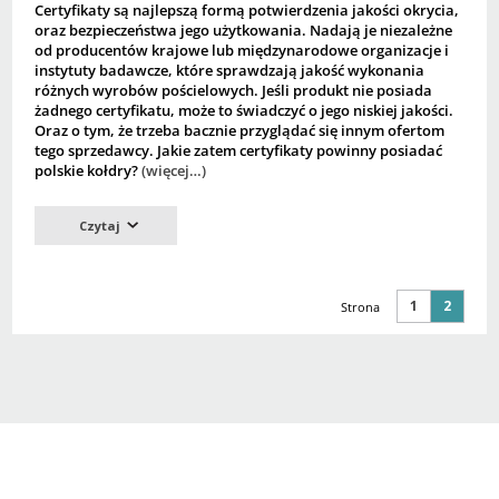
Certyfikaty są najlepszą formą potwierdzenia jakości okrycia,
oraz bezpieczeństwa jego użytkowania. Nadają je niezależne
od producentów krajowe lub międzynarodowe organizacje i
instytuty badawcze, które sprawdzają jakość wykonania
różnych wyrobów pościelowych. Jeśli produkt nie posiada
żadnego certyfikatu, może to świadczyć o jego niskiej jakości.
Oraz o tym, że trzeba bacznie przyglądać się innym ofertom
tego sprzedawcy. Jakie zatem certyfikaty powinny posiadać
polskie kołdry?
(więcej…)
Czytaj
1
2
Strona