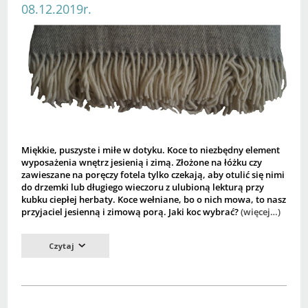
08.12.2019r.
Miękkie, puszyste i miłe w dotyku. Koce to niezbędny element
wyposażenia wnętrz jesienią i zimą. Złożone na łóżku czy
zawieszane na poręczy fotela tylko czekają, aby otulić się nimi
do drzemki lub długiego wieczoru z ulubioną lekturą przy
kubku ciepłej herbaty. Koce wełniane, bo o nich mowa, to nasz
przyjaciel jesienną i zimową porą. Jaki koc wybrać?
(więcej…)
Czytaj