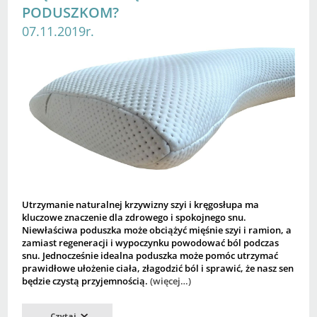
PODUSZKOM?
07.11.2019r.
Utrzymanie naturalnej krzywizny szyi i kręgosłupa ma
kluczowe znaczenie dla zdrowego i spokojnego snu.
Niewłaściwa poduszka może obciążyć mięśnie szyi i ramion, a
zamiast regeneracji i wypoczynku powodować ból podczas
snu. Jednocześnie idealna poduszka może pomóc utrzymać
prawidłowe ułożenie ciała, złagodzić ból i sprawić, że nasz sen
będzie czystą przyjemnością.
(więcej…)
Czytaj