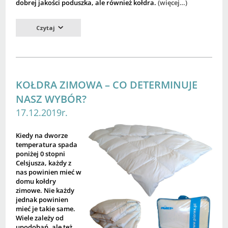
dobrej jakości poduszka, ale również kołdra.
(więcej…)
Czytaj
KOŁDRA ZIMOWA – CO DETERMINUJE
NASZ WYBÓR?
17.12.2019r.
Kiedy na dworze
temperatura spada
poniżej 0 stopni
Celsjusza, każdy z
nas powinien mieć w
domu kołdry
zimowe. Nie każdy
jednak powinien
mieć je takie same.
Wiele zależy od
upodobań, ale też