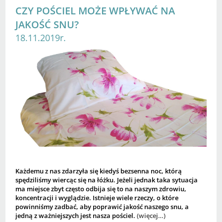
CZY POŚCIEL MOŻE WPŁYWAĆ NA
JAKOŚĆ SNU?
18.11.2019r.
Każdemu z nas zdarzyła się kiedyś bezsenna noc, którą
spędziliśmy wiercąc się na łóżku. Jeżeli jednak taka sytuacja
ma miejsce zbyt często odbija się to na naszym zdrowiu,
koncentracji i wyglądzie. Istnieje wiele rzeczy, o które
powinniśmy zadbać, aby poprawić jakość naszego snu, a
jedną z ważniejszych jest nasza pościel.
(więcej…)